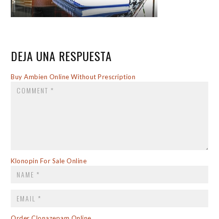
DEJA UNA RESPUESTA
COMMENT
Buy Ambien Online Without Prescription
NAME
*
Klonopin For Sale Online
EMAIL
*
WEBSITE
Order Clonazepam Online