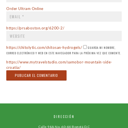
EMAIL
*
Order Ultram Online
WEBSITE
https://prsaboston.org/6200-2/
https://chitolytic.com/chitosan-hydrogels/
GUARDA MI NOMBRE,
CORREO ELECTRÓNICO Y WEB EN ESTE NAVEGADOR PARA LA PRÓXIMA VEZ QUE COMENTE.
https://www.mytravelstudio.com/samobor-mountain-side-
croatia/
DIRECCIÓN
Calle 94A No. 60-44 Bogotá D.C