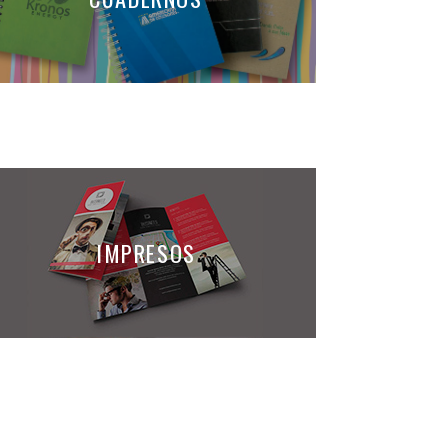
ONALES
CUADERN
OS
IMPRES