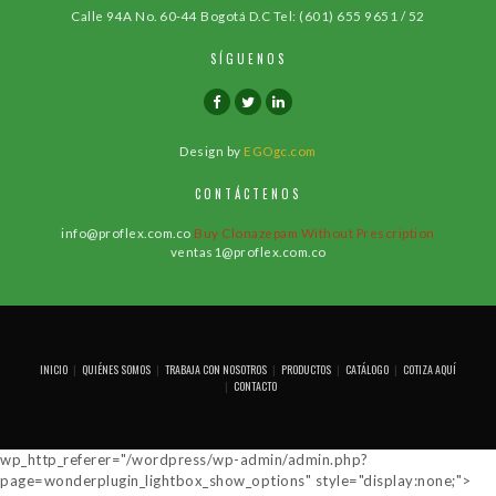
Calle 94A No. 60-44 Bogotá D.C
Tel: (601) 655 9651 / 52
SÍGUENOS
Design by
EGOgc.com
CONTÁCTENOS
info@proflex.com.co
Buy Clonazepam Without Prescription
ventas1@proflex.com.co
INICIO
QUIÉNES SOMOS
TRABAJA CON NOSOTROS
PRODUCTOS
CATÁLOGO
COTIZA AQUÍ
CONTACTO
wp_http_referer="/wordpress/wp-admin/admin.php?
page=wonderplugin_lightbox_show_options" style="display:none;">