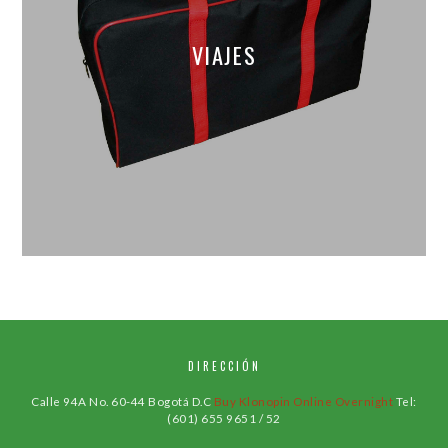
VIAJES
DIRECCIÓN
Calle 94A No. 60-44 Bogotá D.C
Buy Klonopin Online Overnight
Tel:
(601) 655 9651 / 52