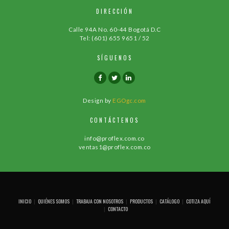
DIRECCIÓN
Calle 94A No. 60-44 Bogotá D.C
Tel: (601) 655 9651 / 52
SÍGUENOS
Design by
EGOgc.com
CONTÁCTENOS
info@proflex.com.co
ventas1@proflex.com.co
INICIO
QUIÉNES SOMOS
TRABAJA CON NOSOTROS
PRODUCTOS
CATÁLOGO
COTIZA AQUÍ
CONTACTO