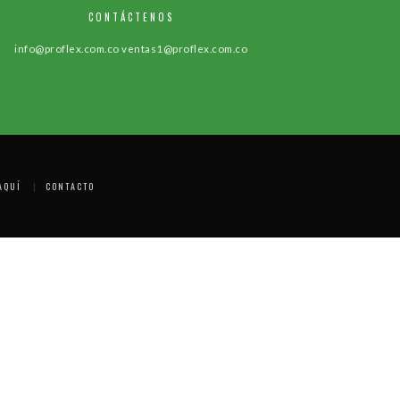
CONTÁCTENOS
info@proflex.com.co
ventas1@proflex.com.co
AQUÍ
CONTACTO