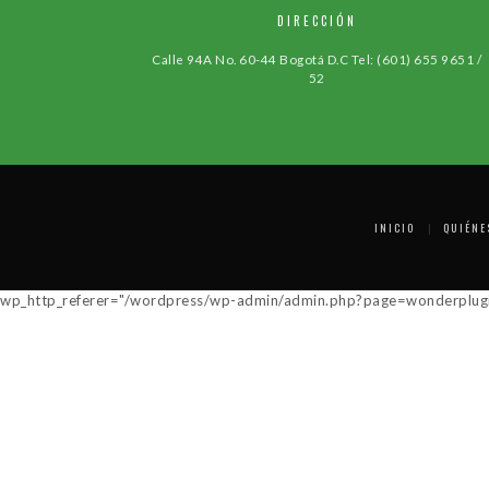
DIRECCIÓN
Calle 94A No. 60-44 Bogotá D.C
Tel: (601) 655 9651 /
52
INICIO
QUIÉNE
wp_http_referer="/wordpress/wp-admin/admin.php?page=wonderplugin_