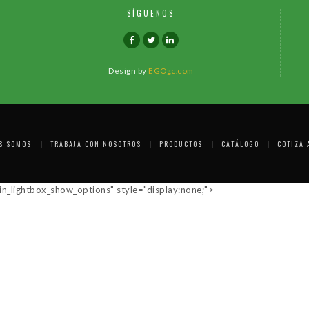
SÍGUENOS
Design by
EGOgc.com
S SOMOS
TRABAJA CON NOSOTROS
PRODUCTOS
CATÁLOGO
COTIZA 
lightbox_show_options" style="display:none;">