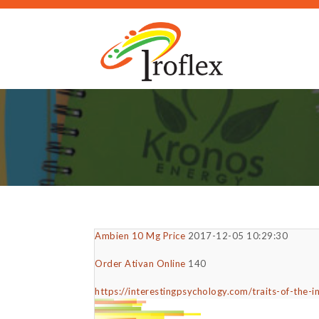
Ambien 10 Mg Price
2017-12-05 10:29:30
Order Ativan Online
140
https://interestingpsychology.com/traits-of-the-in