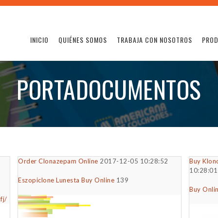
INICIO
QUIÉNES SOMOS
TRABAJA CON NOSOTROS
PRO
PORTADOCUMENTOS
Order Clonazepam Online
2017-12-05 10:28:52
Buy Klon
10:28:01
Eszopiclone Lunesta Buy Online
139
Buy Onli
fj/