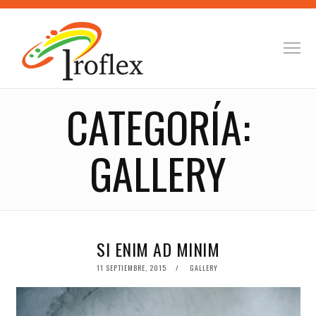
CATEGORÍA:
GALLERY
SI ENIM AD MINIM
POSTED
11 SEPTIEMBRE, 2015
GALLERY
ON