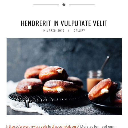
HENDRERIT IN VULPUTATE VELIT
POSTED
14 MARZO, 2015
GALLERY
ON
https://www.mytravelstudio.com/about/
Duis autem vel eum