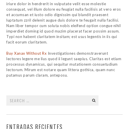
iriure dolor in hendrerit in vulputate velit esse molestie
consequat, vel illum dolore eu feugiat nulla facilisis at vero eros
et accumsan et iusto odio dignissim qui blandit praesent
luptatum zzril delenit augue duis dolore te feugait nulla facilisi.
Nam liber tempor cum soluta nobis eleifend option congue nihil
imperdiet doming id quod mazim placerat facer possim assum.
Typi non habent claritatem insitam; est usus legentis in iis qui
facit eorum claritatem.
Buy Xanax Without Rx
Investigationes demonstraverunt
lectores legere me lius quod ii legunt saepius. Claritas est etiam
processus dynamicus, qui sequitur mutationem consuetudium
lectorum. Mirum est notare quam littera gothica, quam nunc
putamus parum claram, anteposu.
Search
for:
ENTRADAS RECIENTES