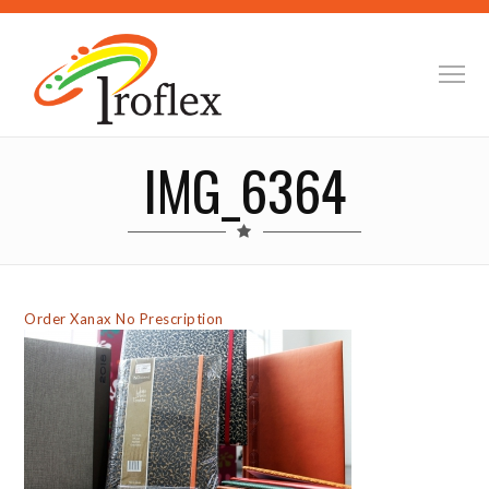
IMG_6364
Order Xanax No Prescription