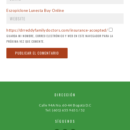
WEBSITE
Eszopiclone Lunesta Buy Online
https://drreddyfamilydoctors.com/insurance-accepted/
GUARDA MI NOMBRE, CORREO ELECTRÓNICO Y WEB EN ESTE NAVEGADOR PARA LA
PRÓXIMA VEZ QUE COMENTE.
DIRECCIÓN
Calle 94A No. 60-44 Bogotá D.C
Tel: (601) 655 9651 / 52
SÍGUENOS