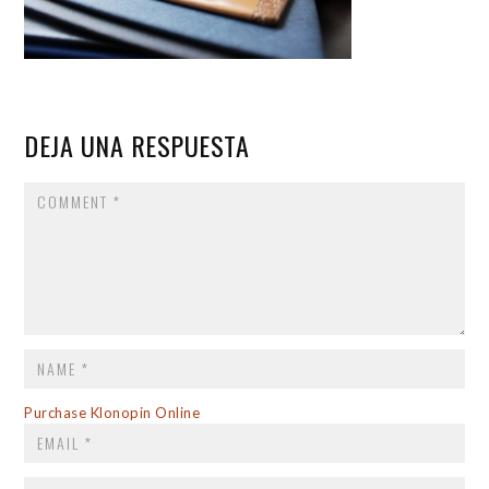
DEJA UNA RESPUESTA
COMMENT
NAME
*
EMAIL
*
Purchase Klonopin Online
WEBSITE