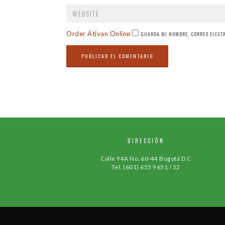
WEBSITE
Order Ativan Online
GUARDA MI NOMBRE, CORREO ELECTR
DIRECCIÓN
Calle 94A No. 60-44 Bogotá D.C
Tel: (601) 655 9651 / 52