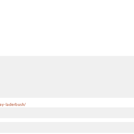
NAME
*
ay-laderbush/