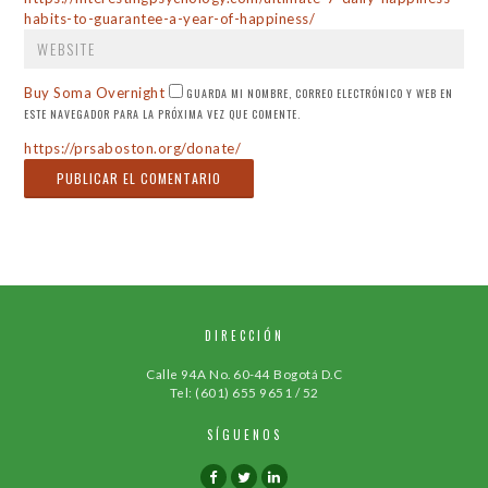
WEBSITE
habits-to-guarantee-a-year-of-happiness/
Buy Soma Overnight
GUARDA MI NOMBRE, CORREO ELECTRÓNICO Y WEB EN
ESTE NAVEGADOR PARA LA PRÓXIMA VEZ QUE COMENTE.
https://prsaboston.org/donate/
DIRECCIÓN
Calle 94A No. 60-44 Bogotá D.C
Tel: (601) 655 9651 / 52
SÍGUENOS