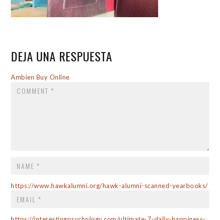
DEJA UNA RESPUESTA
COMMENT
Ambien Buy Online
NAME
*
EMAI
*
https://www.hawkalumni.org/hawk-alumni-scanned-yearbooks/
https://interestingpsychology.com/ultimate-7-daily-happiness-