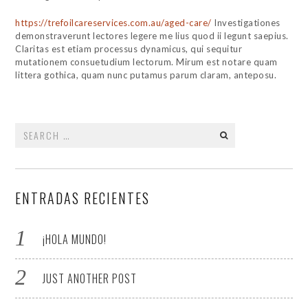
https://trefoilcareservices.com.au/aged-care/
Investigationes
demonstraverunt lectores legere me lius quod ii legunt saepius.
Claritas est etiam processus dynamicus, qui sequitur
mutationem consuetudium lectorum. Mirum est notare quam
littera gothica, quam nunc putamus parum claram, anteposu.
Search
for:
ENTRADAS RECIENTES
¡HOLA MUNDO!
JUST ANOTHER POST