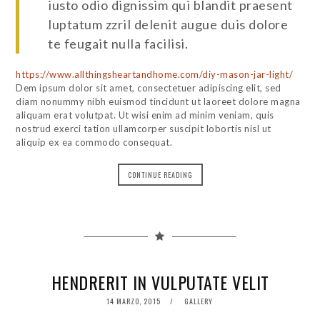
iusto odio dignissim qui blandit praesent
luptatum zzril delenit augue duis dolore
te feugait nulla facilisi.
https://www.allthingsheartandhome.com/diy-mason-jar-light/
Dem ipsum dolor sit amet, consectetuer adipiscing elit, sed
diam nonummy nibh euismod tincidunt ut laoreet dolore magna
aliquam erat volutpat. Ut wisi enim ad minim veniam, quis
nostrud exerci tation ullamcorper suscipit lobortis nisl ut
aliquip ex ea commodo consequat.
CONTINUE READING
HENDRERIT IN VULPUTATE VELIT
POSTED
14 MARZO, 2015
GALLERY
ON