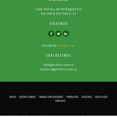
Calle 94A No. 60-44 Bogotá D.C
Tel: (601) 655 9651 / 52
SÍGUENOS
Design by
EGOgc.com
CONTÁCTENOS
info@proflex.com.co
ventas1@proflex.com.co
INICIO
QUIÉNES SOMOS
TRABAJA CON NOSOTROS
PRODUCTOS
CATÁLOGO
COTIZA AQUÍ
CONTACTO