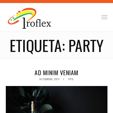
ETIQUETA:
PARTY
AD MINIM VENIAM
POSTED
16 FEBRERO, 2017
TIPS
ON